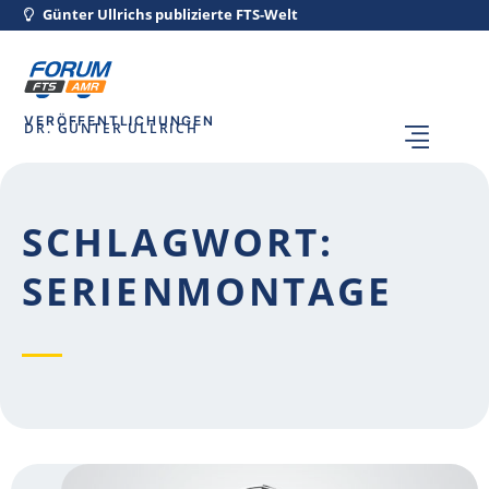
Günter Ullrichs publizierte FTS-Welt
VERÖFFENTLICHUNGEN
DR. GÜNTER ULLRICH
SCHLAGWORT:
SERIENMONTAGE