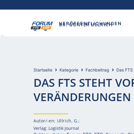
VERÖFFENTLICHUNGEN
DR. GÜNTER ULLRICH
Startseite
Kategorie
Fachbeitrag
Das FTS 
DAS FTS STEHT VOR
ERÄNDERUNGEN
Autor/-en: Ullrich, G.;
Verlag: Logistik Journal