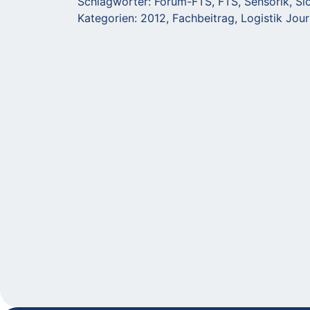
Schlagwörter:
Forum-FTS
,
FTS
,
Sensorik
,
Si
Kategorien:
2012
,
Fachbeitrag
,
Logistik Jour