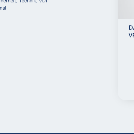
cherheit
,
Technik
,
VDI
nal
D
E